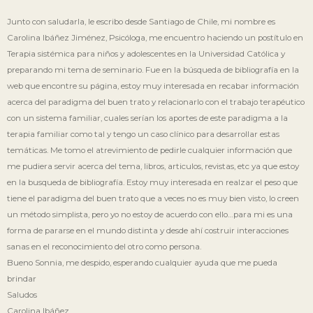
Junto con saludarla, le escribo desde Santiago de Chile, mi nombre es
Carolina Ibáñez Jiménez, Psicóloga, me encuentro haciendo un postí­tulo en
Terapia sistémica para niños y adolescentes en la Universidad Católica y
preparando mi tema de seminario. Fue en la búsqueda de bibliografí­a en la
web que encontre su página, estoy muy interesada en recabar información
acerca del paradigma del buen trato y relacionarlo con el trabajo terapéutico
con un sistema familiar, cuales serí­an los aportes de este paradigma a la
terapia familiar como tal y tengo un caso clí­nico para desarrollar estas
temáticas. Me tomo el atrevimiento de pedirle cualquier información que
me pudiera servir acerca del tema, libros, articulos, revistas, etc ya que estoy
en la busqueda de bibliografí­a. Estoy muy interesada en realzar el peso que
tiene el paradigma del buen trato que a veces no es muy bien visto, lo creen
un método simplista, pero yo no estoy de acuerdo con ello…para mi es una
forma de pararse en el mundo distinta y desde ahí­ costruir interacciones
sanas en el reconocimiento del otro como persona.
Bueno Sonnia, me despido, esperando cualquier ayuda que me pueda
brindar
Saludos
Carolina Ibáñez