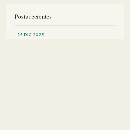
Posts recientes
26 DIC 2023
La época navideña: un desafío y una oportunidad
para la familia
21 DIC 2023
Cuando la manipulación viene de la familia: causas,
consecuencias y prevención
19 DIC 2023
¿Cómo mantener la calma en tiempos difíciles?
Contactanos